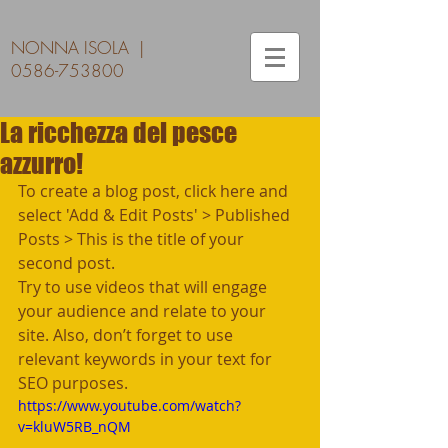
NONNA ISOLA |
0586-753800
La ricchezza del pesce
azzurro!
To create a blog post, click here and 
select 'Add & Edit Posts' > Published 
Posts > This is the title of your 
second post. 
Try to use videos that will engage 
your audience and relate to your 
site. Also, don’t forget to use 
relevant keywords in your text for 
SEO purposes. 
https://www.youtube.com/watch?
v=kluW5RB_nQM