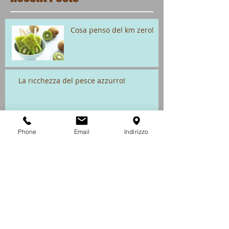
Cosa penso del km zero!
La ricchezza del pesce azzurro!
Archive
Phone
Email
Indirizzo
giugno 2015
(1)
1 post
maggio 2014
(1)
1 post
Search By Tags
Non ci sono ancora tag.